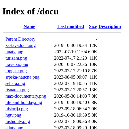
Index of /docu
Name
Last modified
Size
Description
Parent Directory
-
zastavadocu.png
2019-10-30 19:34
12K
unatv.png
2022-07-19 11:04
6.9K
turizam.png
2022-07-17 21:20
11K
travelxp.png
2020-10-07 22:36
10K
topgear.png
2022-07-17 21:10
8.7K
srpska-naucna.png
2023-08-05 09:07
11K
sehara.png
2022-07-19 10:55
11K
rtsnauka.png
2022-07-17 20:57
13K
max-documentary.png
2020-05-30 14:03
7.8K
life-and-holiday.png
2019-10-30 19:40
6.8K
historija.png
2023-09-18 06:34
7.0K
hgtv.png
2019-10-30 19:39
5.8K
fashiontv.png
2022-07-18 09:36
4.0K
edutv.png
2022-07-18 09:29
10K