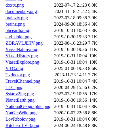
doxtx.png
2022-07-17 21:23
6.0K
documentary.png
2021-11-18 21:42
5.4K
brainztv.png
2022-07-18 09:38
3.9K
brainz.png
2024-09-30 18:36
4.3K
bbcearth.png
2019-10-31 10:03
7.3K
and_doku.png
2019-10-30 19:33
3.1K
ZDRAVLJETV.png
2022-08-16 23:29
7.7K
ViasatNature.png
2019-10-30 19:36
11K
ViasatHistory.png
2019-10-31 10:04
10K
ViasatExplore.png
2019-10-31 10:04
10K
VTC.png
2025-01-06 19:33
8.6K
Tvdoctor.png
2023-11-23 14:11
7.7K
TravelChannel.png
2019-10-31 10:04
7.4K
TLC.png
2020-04-29 15:56
6.2K
Sstartv2jpg.png
2022-07-19 10:55
17K
PlanetEarth.png
2019-10-30 19:36
14K
NationalGeographic.png
2019-10-31 10:04
7.8K
NatGeoWild.png
2020-10-07 22:36
8.6K
LovRibolov.png
2019-10-31 10:04
6.0K
Kitchen-TV-3.png
2024-06-24 18:48
8.8K